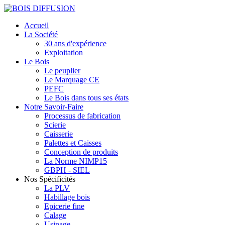
Accueil
La Société
30 ans d'expérience
Exploitation
Le Bois
Le peuplier
Le Marquage CE
PEFC
Le Bois dans tous ses états
Notre Savoir-Faire
Processus de fabrication
Scierie
Caisserie
Palettes et Caisses
Conception de produits
La Norme NIMP15
GBPH - SIEL
Nos Spécificités
La PLV
Habillage bois
Epicerie fine
Calage
Usinage